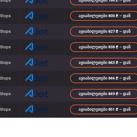
 Stops
ᲐᲕᲘᲐᲑᲘᲚᲔᲗᲔᲑᲘ 766
– ᲓᲐᲜ
 Stops
ᲐᲕᲘᲐᲑᲘᲚᲔᲗᲔᲑᲘ 800
– ᲓᲐᲜ
 Stops
ᲐᲕᲘᲐᲑᲘᲚᲔᲗᲔᲑᲘ 827
– ᲓᲐᲜ
 Stops
ᲐᲕᲘᲐᲑᲘᲚᲔᲗᲔᲑᲘ 838
– ᲓᲐᲜ
 Stops
ᲐᲕᲘᲐᲑᲘᲚᲔᲗᲔᲑᲘ 843
– ᲓᲐᲜ
 Stops
ᲐᲕᲘᲐᲑᲘᲚᲔᲗᲔᲑᲘ 846
– ᲓᲐᲜ
 Stops
ᲐᲕᲘᲐᲑᲘᲚᲔᲗᲔᲑᲘ 849
– ᲓᲐᲜ
 Stops
ᲐᲕᲘᲐᲑᲘᲚᲔᲗᲔᲑᲘ 851
– ᲓᲐᲜ