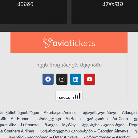
კიევი
კორფუ
ჩვენ სოციალურ მედიაში
F
I
L
Y
a
n
i
o
c
s
n
u
e
t
k
t
b
a
e
u
o
g
d
b
o
r
i
e
აიჯანის ავიახაზები – Azerbaijan Airlines
ატლასგლობალი – Atlasglob
k
a
n
ნს – Air France
ეარბალტიკი – AirBaltic
ეარკაირო – Air Cairo
ეგ
m
ფთანსა – Lufthansa
მაივეი – MyWay
პეგასუსის ავიახაზები – Pegas
Southern Airlines
საქართველოს ავიახაზები – Georgian Airways
უ
ყატარის ავიახაზები – Qatar Airways
აეროფლოტი – Aeroflot