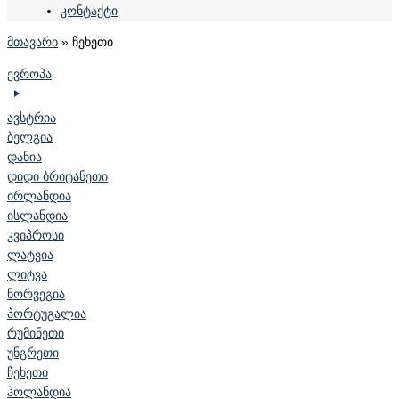
კონტაქტი
მთავარი
»
ჩეხეთი
ევროპა
ავსტრია
ბელგია
დანია
დიდი ბრიტანეთი
ირლანდია
ისლანდია
კვიპროსი
ლატვია
ლიტვა
ნორვეგია
პორტუგალია
რუმინეთი
უნგრეთი
ჩეხეთი
ჰოლანდია