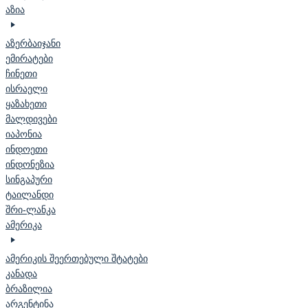
აზია
აზერბაიჯანი
ემირატები
ჩინეთი
ისრაელი
ყაზახეთი
მალდივები
იაპონია
ინდოეთი
ინდონეზია
სინგაპური
ტაილანდი
შრი-ლანკა
ამერიკა
ამერიკის შეერთებული შტატები
კანადა
ბრაზილია
არგენტინა