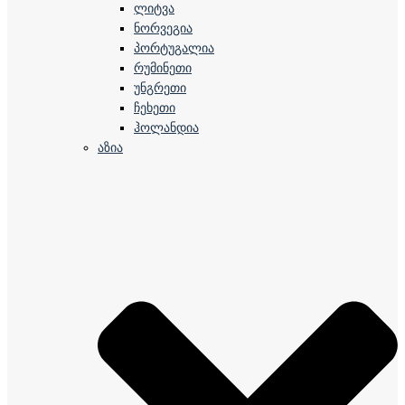
ლიტვა
ნორვეგია
პორტუგალია
რუმინეთი
უნგრეთი
ჩეხეთი
ჰოლანდია
აზია