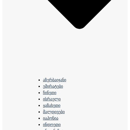
აზერბაიჯანი
ემირატები
ჩინეთი
ისრაელი
ყაზახეთი
მალდივები
იაპონია
ინდოეთი