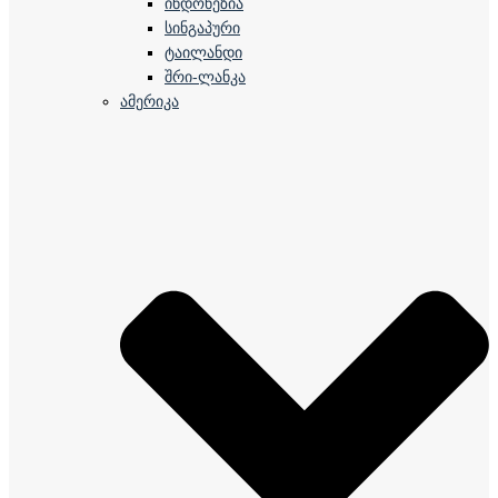
ინდონეზია
სინგაპური
ტაილანდი
შრი-ლანკა
ამერიკა