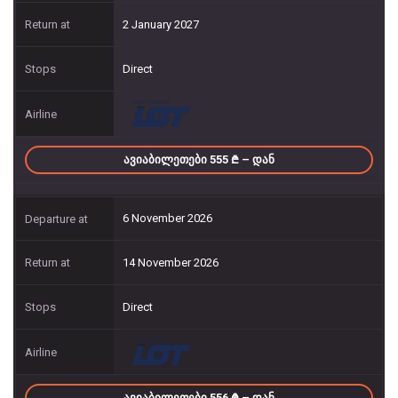
2 January 2027
Direct
ᲐᲕᲘᲐᲑᲘᲚᲔᲗᲔᲑᲘ 555
– ᲓᲐᲜ
6 November 2026
14 November 2026
Direct
ᲐᲕᲘᲐᲑᲘᲚᲔᲗᲔᲑᲘ 556
– ᲓᲐᲜ