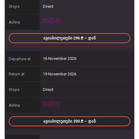
Direct
ᲐᲕᲘᲐᲑᲘᲚᲔᲗᲔᲑᲘ 296
– ᲓᲐᲜ
16 November 2026
19 November 2026
Direct
ᲐᲕᲘᲐᲑᲘᲚᲔᲗᲔᲑᲘ 200
– ᲓᲐᲜ