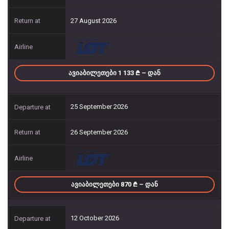
27 August 2026
ᲐᲕᲘᲐᲑᲘᲚᲔᲗᲔᲑᲘ 1 133
– ᲓᲐᲜ
25 September 2026
26 September 2026
ᲐᲕᲘᲐᲑᲘᲚᲔᲗᲔᲑᲘ 870
– ᲓᲐᲜ
12 October 2026