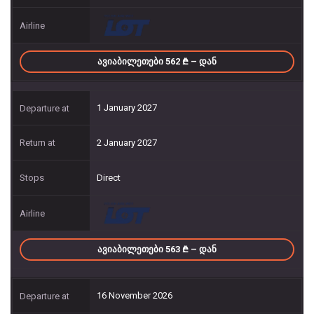
ᲐᲕᲘᲐᲑᲘᲚᲔᲗᲔᲑᲘ 562
– ᲓᲐᲜ
1 January 2027
2 January 2027
Direct
ᲐᲕᲘᲐᲑᲘᲚᲔᲗᲔᲑᲘ 563
– ᲓᲐᲜ
16 November 2026