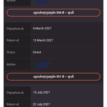
ᲐᲕᲘᲐᲑᲘᲚᲔᲗᲔᲑᲘ 504
– ᲓᲐᲜ
6 March 2027
13 March 2027
Direct
ᲐᲕᲘᲐᲑᲘᲚᲔᲗᲔᲑᲘ 551
– ᲓᲐᲜ
15 July 2027
22 July 2027