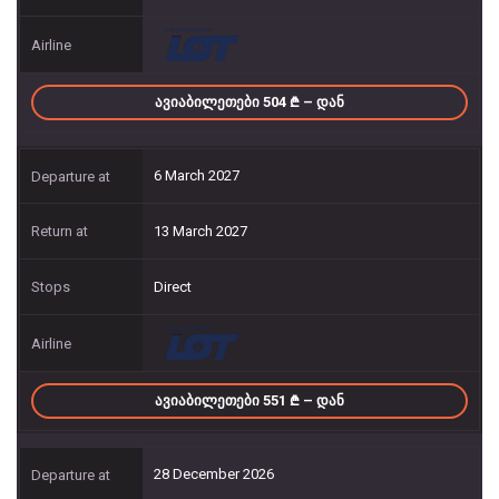
ᲐᲕᲘᲐᲑᲘᲚᲔᲗᲔᲑᲘ 504
– ᲓᲐᲜ
6 March 2027
13 March 2027
Direct
ᲐᲕᲘᲐᲑᲘᲚᲔᲗᲔᲑᲘ 551
– ᲓᲐᲜ
28 December 2026