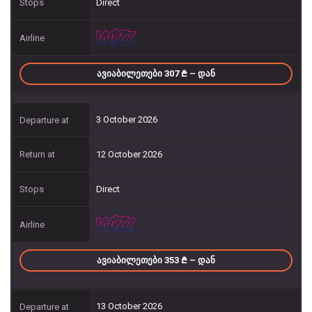
Direct
ᲐᲕᲘᲐᲑᲘᲚᲔᲗᲔᲑᲘ 307
– ᲓᲐᲜ
3 October 2026
12 October 2026
Direct
ᲐᲕᲘᲐᲑᲘᲚᲔᲗᲔᲑᲘ 353
– ᲓᲐᲜ
13 October 2026