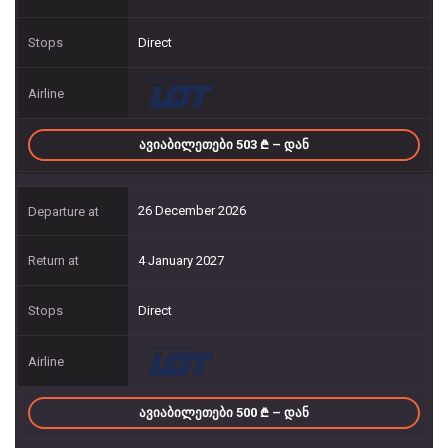
Direct
ᲐᲕᲘᲐᲑᲘᲚᲔᲗᲔᲑᲘ 503
– ᲓᲐᲜ
26 December 2026
4 January 2027
Direct
ᲐᲕᲘᲐᲑᲘᲚᲔᲗᲔᲑᲘ 500
– ᲓᲐᲜ