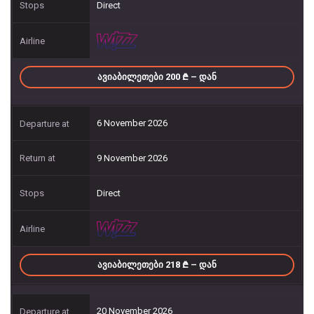
Direct
ᲐᲕᲘᲐᲑᲘᲚᲔᲗᲔᲑᲘ 200
– ᲓᲐᲜ
6 November 2026
9 November 2026
Direct
ᲐᲕᲘᲐᲑᲘᲚᲔᲗᲔᲑᲘ 218
– ᲓᲐᲜ
20 November 2026