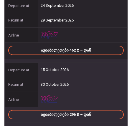
24 September 2026
29 September 2026
ᲐᲕᲘᲐᲑᲘᲚᲔᲗᲔᲑᲘ 462
– ᲓᲐᲜ
15 October 2026
30 October 2026
ᲐᲕᲘᲐᲑᲘᲚᲔᲗᲔᲑᲘ 296
– ᲓᲐᲜ