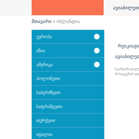
ავიაბილეთ
მთავარი
»
ისლანდია
ევროპა
რეიკიავი
აზია
ავიაბილეთ
ამერიკა
სკანდინავიე
IX საუკუნის 
პოლონეთი
დედაქალაქის
საბერძნეთი
საფრანგეთი
თურქეთი
იტალია