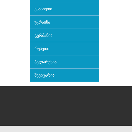
ესპანეთი
უკრაინა
გერმანია
რუსეთი
ბელარუსია
შვეიცარია