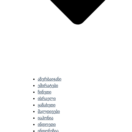
აზერბაიჯანი
ემირატები
ჩინეთი
ისრაელი
ყაზახეთი
მალდივები
იაპონია
ინდოეთი
ინდონეზია