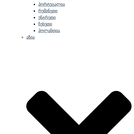
პორტუგალია
რუმინეთი
უნგრეთი
ჩეხეთი
ჰოლანდია
აზია