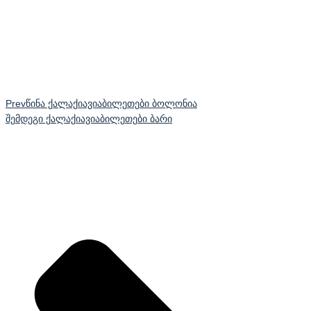
Prev
წინა ქალაქი
ავიაბილეთები ბოლონია
შემდეგი ქალაქი
ავიაბილეთები ბარი