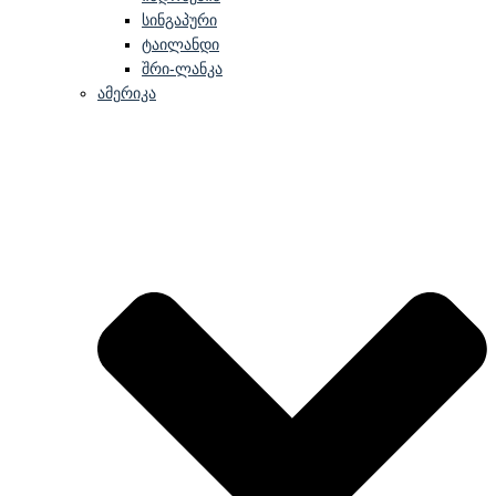
სინგაპური
ტაილანდი
შრი-ლანკა
ამერიკა