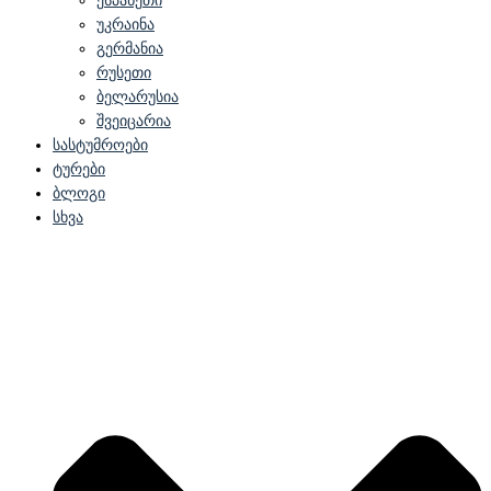
ესპანეთი
უკრაინა
გერმანია
რუსეთი
ბელარუსია
შვეიცარია
სასტუმროები
ტურები
ბლოგი
სხვა