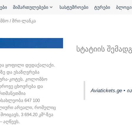
ები
მიმართულებები
სასტუმროები
ტურები
ბლოგი
ბო / შრი-ლანკა
სტატიის შემად
და ყოფილი დედაქალაქი.
ზე და ესაზღვრება
პურა-კოტეს. კოლომბო
ედროვე ცხოვრება და
Aviatickets.ge •
რთმანეთშია
ოსახლეობა 647 100
ლიური არეალი, რომელიც
ოიცავს, 3 694.20 კმ²-ზეა
– აღწევს.