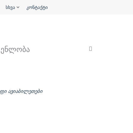
სხვა
კონტაქტი
გენლობა
 იაფი ავიაბილეთები