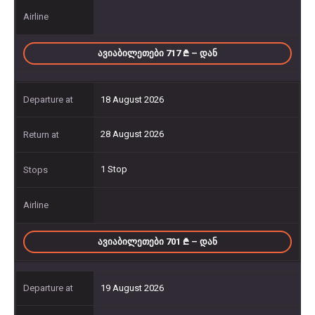
ᲐᲕᲘᲐᲑᲘᲚᲔᲗᲔᲑᲘ 717
– ᲓᲐᲜ
18 August 2026
28 August 2026
1 Stop
ᲐᲕᲘᲐᲑᲘᲚᲔᲗᲔᲑᲘ 701
– ᲓᲐᲜ
19 August 2026