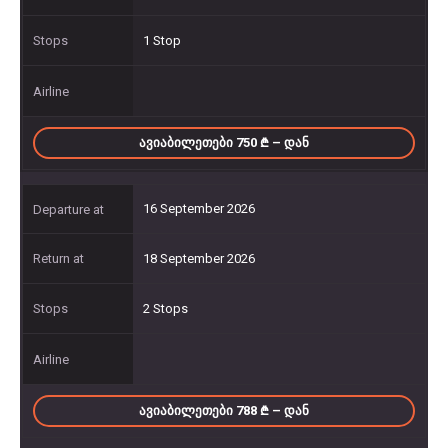
1 Stop
ᲐᲕᲘᲐᲑᲘᲚᲔᲗᲔᲑᲘ 750
– ᲓᲐᲜ
16 September 2026
18 September 2026
2 Stops
ᲐᲕᲘᲐᲑᲘᲚᲔᲗᲔᲑᲘ 788
– ᲓᲐᲜ