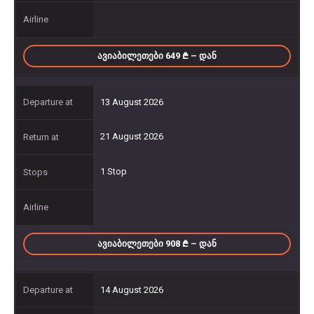
ᲐᲕᲘᲐᲑᲘᲚᲔᲗᲔᲑᲘ 649
– ᲓᲐᲜ
13 August 2026
21 August 2026
1 Stop
ᲐᲕᲘᲐᲑᲘᲚᲔᲗᲔᲑᲘ 908
– ᲓᲐᲜ
14 August 2026