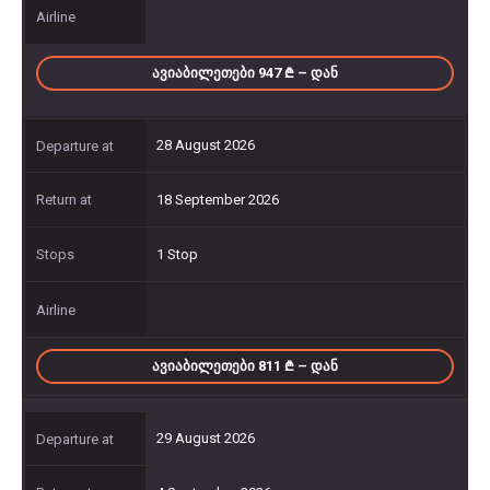
ᲐᲕᲘᲐᲑᲘᲚᲔᲗᲔᲑᲘ 947
– ᲓᲐᲜ
28 August 2026
18 September 2026
1 Stop
ᲐᲕᲘᲐᲑᲘᲚᲔᲗᲔᲑᲘ 811
– ᲓᲐᲜ
29 August 2026