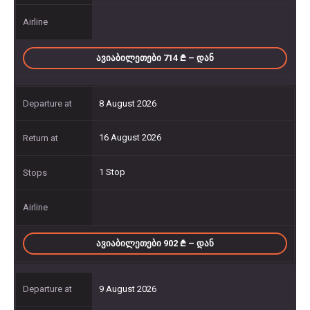
ᲐᲕᲘᲐᲑᲘᲚᲔᲗᲔᲑᲘ 714
– ᲓᲐᲜ
8 August 2026
16 August 2026
1 Stop
ᲐᲕᲘᲐᲑᲘᲚᲔᲗᲔᲑᲘ 902
– ᲓᲐᲜ
9 August 2026