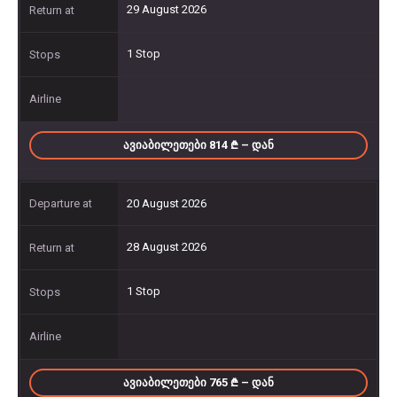
29 August 2026
1 Stop
ᲐᲕᲘᲐᲑᲘᲚᲔᲗᲔᲑᲘ 814
– ᲓᲐᲜ
20 August 2026
28 August 2026
1 Stop
ᲐᲕᲘᲐᲑᲘᲚᲔᲗᲔᲑᲘ 765
– ᲓᲐᲜ