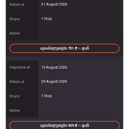
21 August 2026
1 Stop
ᲐᲕᲘᲐᲑᲘᲚᲔᲗᲔᲑᲘ 751
– ᲓᲐᲜ
15 August 2026
29 August 2026
1 Stop
ᲐᲕᲘᲐᲑᲘᲚᲔᲗᲔᲑᲘ 909
– ᲓᲐᲜ