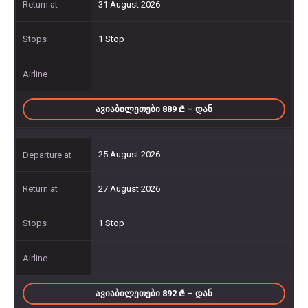
31 August 2026
1 Stop
ᲐᲕᲘᲐᲑᲘᲚᲔᲗᲔᲑᲘ 889
– ᲓᲐᲜ
25 August 2026
27 August 2026
1 Stop
ᲐᲕᲘᲐᲑᲘᲚᲔᲗᲔᲑᲘ 892
– ᲓᲐᲜ