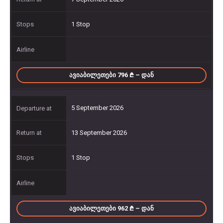
1 Stop
ᲐᲕᲘᲐᲑᲘᲚᲔᲗᲔᲑᲘ 796
– ᲓᲐᲜ
5 September 2026
13 September 2026
1 Stop
ᲐᲕᲘᲐᲑᲘᲚᲔᲗᲔᲑᲘ 962
– ᲓᲐᲜ