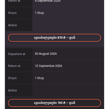
4 September 2026
1 Stop
ᲐᲕᲘᲐᲑᲘᲚᲔᲗᲔᲑᲘ 870
– ᲓᲐᲜ
30 August 2026
12 September 2026
1 Stop
ᲐᲕᲘᲐᲑᲘᲚᲔᲗᲔᲑᲘ 765
– ᲓᲐᲜ