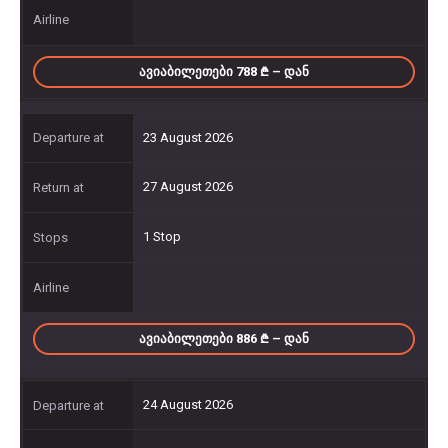
ᲐᲕᲘᲐᲑᲘᲚᲔᲗᲔᲑᲘ 788
– ᲓᲐᲜ
23 August 2026
27 August 2026
1 Stop
ᲐᲕᲘᲐᲑᲘᲚᲔᲗᲔᲑᲘ 886
– ᲓᲐᲜ
24 August 2026