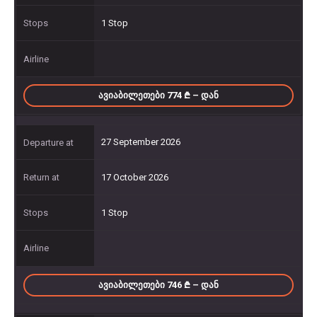
1 Stop
ᲐᲕᲘᲐᲑᲘᲚᲔᲗᲔᲑᲘ 774
– ᲓᲐᲜ
27 September 2026
17 October 2026
1 Stop
ᲐᲕᲘᲐᲑᲘᲚᲔᲗᲔᲑᲘ 746
– ᲓᲐᲜ