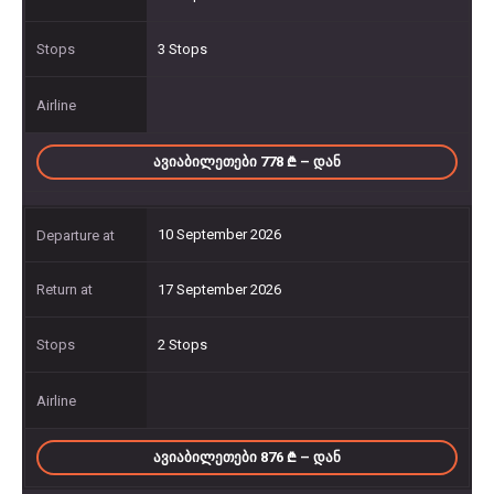
3 Stops
ᲐᲕᲘᲐᲑᲘᲚᲔᲗᲔᲑᲘ 778
– ᲓᲐᲜ
10 September 2026
17 September 2026
2 Stops
ᲐᲕᲘᲐᲑᲘᲚᲔᲗᲔᲑᲘ 876
– ᲓᲐᲜ