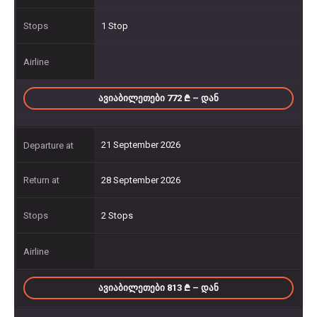
1 Stop
ᲐᲕᲘᲐᲑᲘᲚᲔᲗᲔᲑᲘ 772
– ᲓᲐᲜ
21 September 2026
28 September 2026
2 Stops
ᲐᲕᲘᲐᲑᲘᲚᲔᲗᲔᲑᲘ 813
– ᲓᲐᲜ