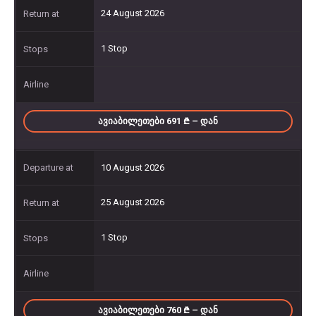
24 August 2026
1 Stop
ᲐᲕᲘᲐᲑᲘᲚᲔᲗᲔᲑᲘ 691
– ᲓᲐᲜ
10 August 2026
25 August 2026
1 Stop
ᲐᲕᲘᲐᲑᲘᲚᲔᲗᲔᲑᲘ 760
– ᲓᲐᲜ