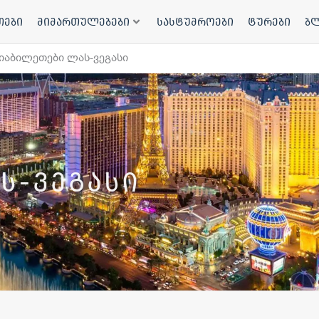
თები
მიმართულებები
სასტუმროები
ტურები
ბ
იაბილეთები ლას-ვეგასი
ს-ვეგასი