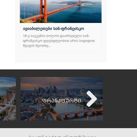
ავიაბილეთები სან-ფრანცისკო
18-ე საუკუნის ბოლოს დაარსებული სან-
ფრანცისკო დღესდღეობით არის სიდიდით
შტატის მეოთხე...
ფრანკფურტი