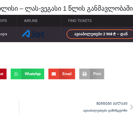
ილისი – ლას-ვეგასი 1 წლის განმავლობაში
TOPS
AIRLINE
FIND TICKETS
tops
ᲐᲕᲘᲐᲑᲘᲚᲔᲗᲔᲑᲘ 2 968
– ᲓᲐᲜ
st
WhatsApp
Email
Print
N
ᲨᲔᲛᲓᲔᲒᲘ ᲥᲐᲚᲐᲥᲘ
ავიაბილეთები ვაშინგტონი