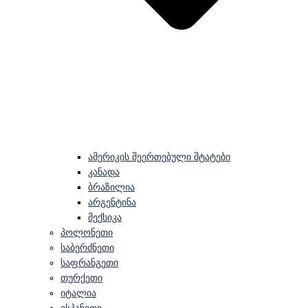
ამერიკის შეერთებული შტატები
კანადა
ბრაზილია
არგენტინა
მექსიკა
პოლონეთი
საბერძნეთი
საფრანგეთი
თურქეთი
იტალია