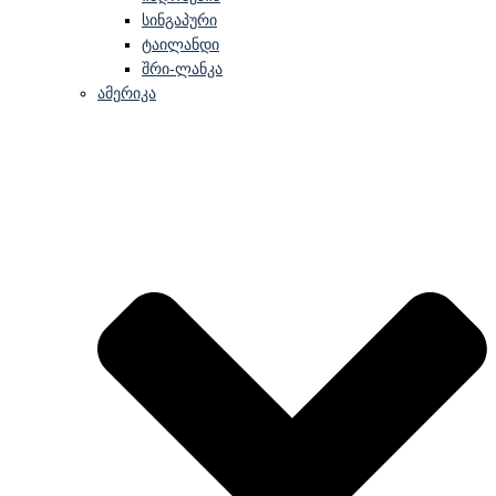
სინგაპური
ტაილანდი
შრი-ლანკა
ამერიკა