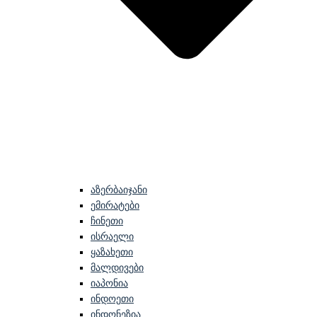
აზერბაიჯანი
ემირატები
ჩინეთი
ისრაელი
ყაზახეთი
მალდივები
იაპონია
ინდოეთი
ინდონეზია