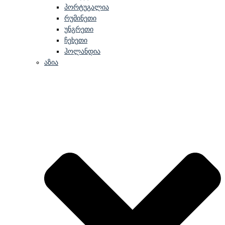
პორტუგალია
რუმინეთი
უნგრეთი
ჩეხეთი
ჰოლანდია
აზია