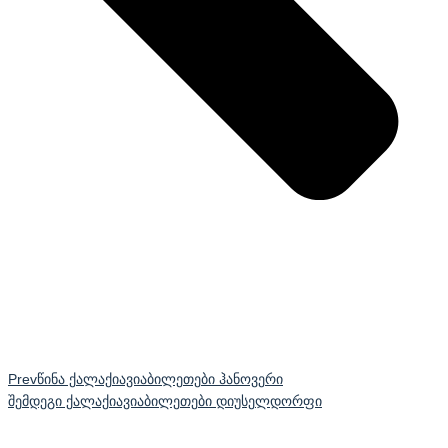
Prev
წინა ქალაქი
ავიაბილეთები ჰანოვერი
შემდეგი ქალაქი
ავიაბილეთები დიუსელდორფი