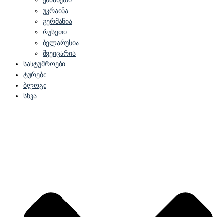
ესპანეთი
უკრაინა
გერმანია
რუსეთი
ბელარუსია
შვეიცარია
სასტუმროები
ტურები
ბლოგი
სხვა