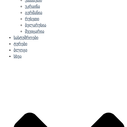
ესპანეთი
უკრაინა
გერმანია
რუსეთი
ბელარუსია
შვეიცარია
სასტუმროები
ტურები
ბლოგი
სხვა