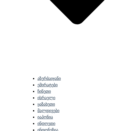
აზერბაიჯანი
ემირატები
ჩინეთი
ისრაელი
ყაზახეთი
მალდივები
იაპონია
ინდოეთი
ინდონეზია