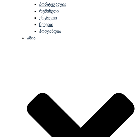
პორტუგალია
რუმინეთი
უნგრეთი
ჩეხეთი
ჰოლანდია
აზია