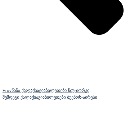
Prev
წინა ქალაქი
ავიაბილეთები ნიუ-იორკი
შემდეგი ქალაქი
ავიაბილეთები ბუენოს-აირესი