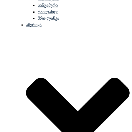
სინგაპური
ტაილანდი
შრი-ლანკა
ამერიკა